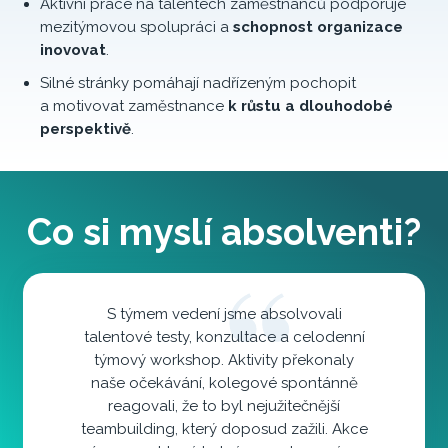
Aktivní práce na talentech zaměstnanců podporuje
mezitýmovou spolupráci a
schopnost organizace
inovovat
.
Silné stránky pomáhají nadřízeným pochopit
a motivovat zaměstnance
k růstu a dlouhodobé
perspektivě
.
Co si myslí absolventi?
S týmem vedení jsme absolvovali
talentové testy, konzultace a celodenní
týmový workshop. Aktivity překonaly
naše očekávání, kolegové spontánně
reagovali, že to byl nejužitečnější
teambuilding, který doposud zažili. Akce