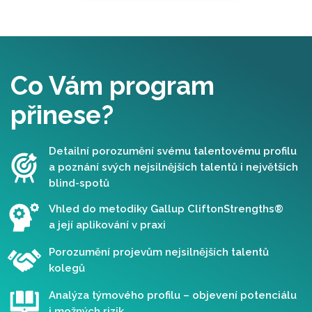
Co Vám program
přinese?
Detailní porozumění svému talentovému profilu
a poznání svých nejsilnějších talentů i největších
blind-spotů
Vhled do metodiky Gallup CliftonStrengths®
a její aplikování v praxi
Porozumění projevům nejsilnějších talentů
kolegů
Analýza týmového profilu – objevení potenciálu
i možných rizik