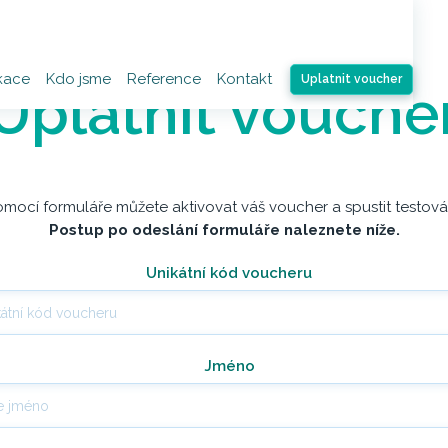
kace
Kdo jsme
Reference
Kontakt
Uplatnit voucher
Uplatnit vouche
mocí formuláře můžete aktivovat váš voucher a spustit testová
Postup po odeslání formuláře naleznete níže.
Unikátní kód voucheru
Jméno