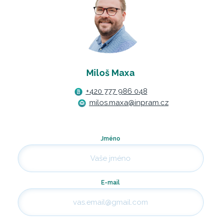
Miloš Maxa
+420 777 986 048
milos.maxa@inpram.cz
Jméno
E-mail